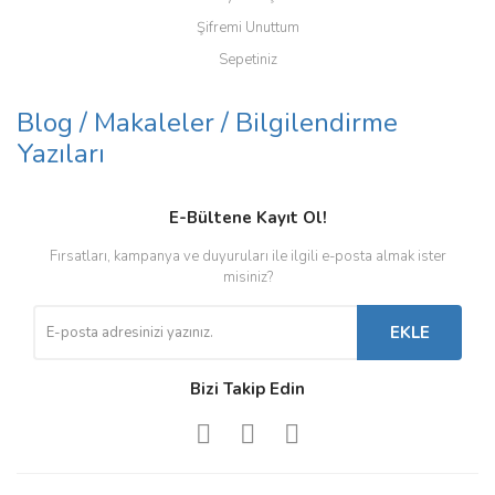
Şifremi Unuttum
Sepetiniz
Blog / Makaleler / Bilgilendirme
Uyku Bandı - Göz Maskesi
Körük - Mekanik Hayvan
Cep Telefonu Selfie ve Stand
Mentocare Yara Spreyi 200
Yazıları
Kovucu İçin
Yüzüğü
ml
120,00 TL
48,00 TL
245,00 TL
38,00 TL
E-Bültene Kayıt Ol!
Fırsatları, kampanya ve duyuruları ile ilgili e-posta almak ister
misiniz?
Yeni
Yeni
EKLE
Bizi Takip Edin