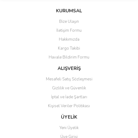
Yeni
Yeni
%9
KURUMSAL
Bize Ulaşın
İletişim Formu
Hakkımızda
Kargo Takibi
Havale Bildirim Formu
Doğum / Tohumlama Eldiveni
Şişeye Takılan Spreyleme
Royal Pantonic 1 Litre
ALIŞVERİŞ
Rovita Orasel ADE 100 ml
Bisiklet Arka Işık - Şarjlı
- Lastikli (1 pk = 100 adet)
Sulama Pompası
Mesafeli Satış Sözleşmesi
540,00 TL
Gizlilik ve Güvenlik
490,00 TL
390,00 TL
98,00 TL
330,00 TL
98,00 TL
İptal ve İade Şartları
Kişisel Veriler Politikası
Yeni
Yeni
ÜYELİK
Yeni Üyelik
Üye Girişi