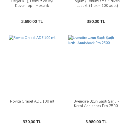
Değer Kuş, Domuz ve Ayı
Doğum / Tohumlama Eldiveni
Kovar Top - Mekanik
- Lastikli (1 pk = 100 adet)
3.690,00 TL
390,00 TL
Rovita Orasel ADE 100 ml
Üvendire Uzun Saplı Şarjlı -
Kerbl Annishock Pro 2500
330,00 TL
5.980,00 TL