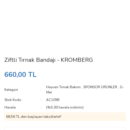
Ziftli Tırnak Bandajı - KROMBERG
660,00 TL
Hayvan Tırnak Bakımı
,
SPONSOR ÜRÜNLER
,
G-
Kategori
Mer
Stok Kodu
AC1098
Havale
(%5,00 havale indirimi)
68,56 TL den başlayan taksitlerle!!