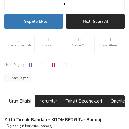
Sepete Ekle
Hızlı Satın Al
Tavsiye Et
Yorum Yaz
Fiyat Alarmı
Ürün Paylaş :
Karşılaştır
Ürün Bilgisi
Yorumlar
Taksit Seçenekleri
Önerilerin
Ziftli Tırnak Bandajı - KROMBERG Tar Bandajı
- Sığırlar için koruyucu bandaj