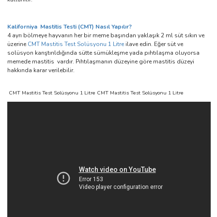
Kaliforniya Mastitis Testi (CMT) Nasıl Yapılır?
4 ayrı bölmeye hayvanın her bir meme başından yaklaşık 2 ml süt sıkın ve
üzerine
CMT Mastitis Test Solüsyonu 1 Litre
ilave edin. Eğer süt ve
solüsyon karıştırıldığında sütte sümükleşme yada pıhtılaşma oluyorsa
memede mastitis vardır. Pıhtılaşmanın düzeyine göre mastitis düzeyi
hakkında karar verilebilir.
CMT Mastitis Test Solüsyonu 1 Litre CMT Mastitis Test Solüsyonu 1 Litre