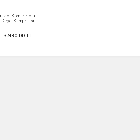
Traktör Kompresörü -
İncele
Değer Kompresör
Sepete Ekle
3.980,00 TL