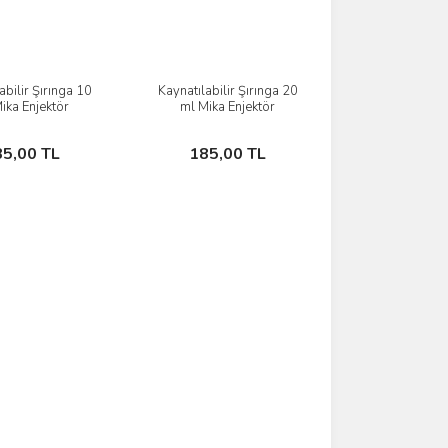
abilir Şırınga 10
Kaynatılabilir Şırınga 20
İncele
İncele
ika Enjektör
ml Mika Enjektör
Sepete Ekle
Sepete Ekle
85,00 TL
185,00 TL