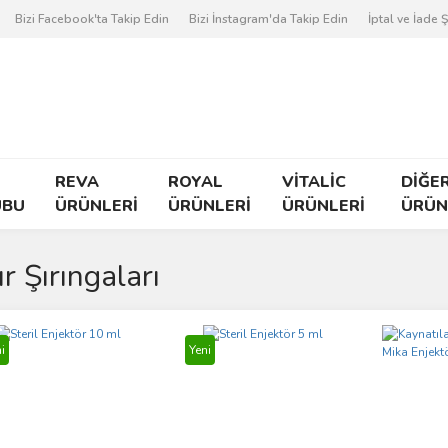
Bizi Facebook'ta Takip Edin
Bizi İnstagram'da Takip Edin
İptal ve İade Ş
REVA
ROYAL
VİTALİC
DİĞE
UBU
ÜRÜNLERİ
ÜRÜNLERİ
ÜRÜNLERİ
ÜRÜN
ır Şırıngaları
i
Yeni