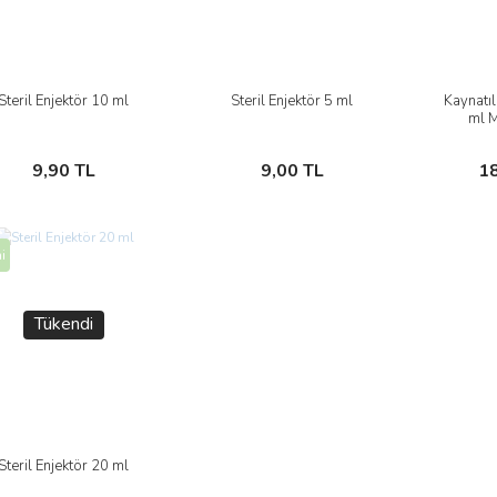
Steril Enjektör 10 ml
Steril Enjektör 5 ml
Kaynatıl
İncele
İncele
ml M
Sepete Ekle
Sepete Ekle
9,90 TL
9,00 TL
1
i
Tükendi
Steril Enjektör 20 ml
İncele