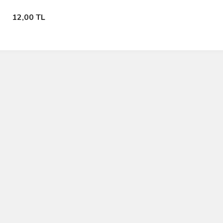
Stokta Yok
12,00 TL