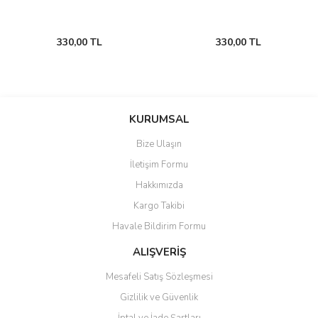
Hayvan Medikal Ürünleri
330,00 TL
330,00 TL
Hayvan Meme Sağlığı
Hayvan Sulukları
Koyun Kırkım Makineleri
KURUMSAL
Hayvan Tırnak Sağlığı
Bize Ulaşın
İletişim Formu
Hayvan Zapt Ürünleri
Hakkımızda
Hayvan Kovucular
Kargo Takibi
Hayvan Mezurası
Havale Bildirim Formu
ALIŞVERİŞ
Kaşağılar - Sığır Kaşıma Fırçaları
Mesafeli Satış Sözleşmesi
Mama Hazırlama
Gizlilik ve Güvenlik
Önlükler
İptal ve İade Şartları