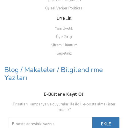
Sığır Kaldıracı
Kişisel Veriler Politikası
ÜYELİK
Traktör Hava Kompresörleri
Yeni Üyelik
Tulumlar
Üye Girişi
Yem Karma Bıçakları
Şifremi Unuttum
Sepetiniz
Blog / Makaleler / Bilgilendirme
Yazıları
E-Bültene Kayıt Ol!
Fırsatları, kampanya ve duyuruları ile ilgili e-posta almak ister
misiniz?
EKLE