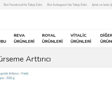
Bizi Facebook'ta Takip Edin
Bizi İnstagram'da Takip Edin
İptal ve İade Ş
REVA
ROYAL
VİTALİC
DİĞE
UBU
ÜRÜNLERİ
ÜRÜNLERİ
ÜRÜNLERİ
ÜRÜN
rseme Arttırıcı