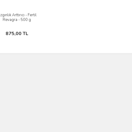
zgınlık Arttırıcı - Fertil
İncele
Revagra - 500 g
Sepete Ekle
875,00 TL