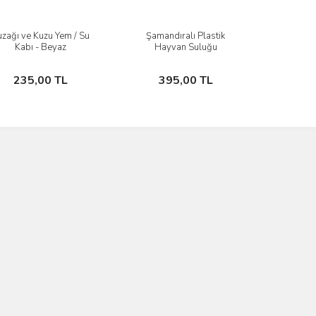
zağı ve Kuzu Yem / Su
Şamandıralı Plastik
İncele
İncele
Kabı - Beyaz
Hayvan Suluğu
Sepete Ekle
Sepete Ekle
235,00 TL
395,00 TL