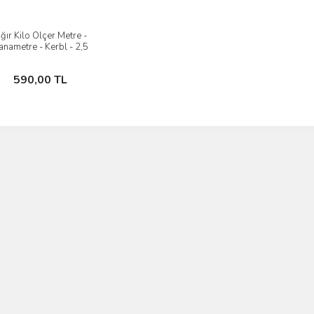
ığır Kilo Ölçer Metre -
İncele
anametre - Kerbl - 2,5
metre
Sepete Ekle
590,00 TL