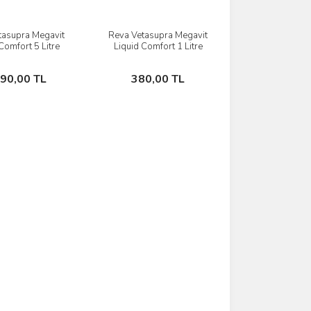
tasupra Megavit
Reva Vetasupra Megavit
İncele
İncele
Comfort 5 Litre
Liquid Comfort 1 Litre
Sepete Ekle
Sepete Ekle
590,00 TL
380,00 TL