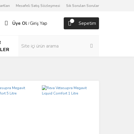
artları
Mesafeli Satış Sözleşmesi
Sık Sorulan Sorular
Üye Ol
Giriş Yap
Sepetim
/
R
LER