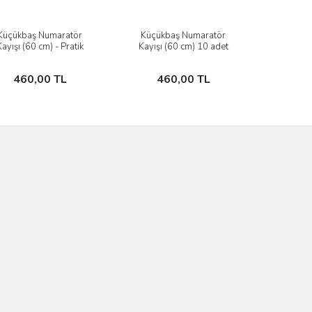
Küçükbaş Numaratör
Küçükbaş Numaratör
İncele
İncele
Kayışı (60 cm) - Pratik
Kayışı (60 cm) 10 adet
Sıkıştırmalı) x 10 adet
Sepete Ekle
Sepete Ekle
460,00 TL
460,00 TL