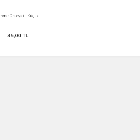
mme Önleyici - Küçük
İncele
Sepete Ekle
35,00 TL