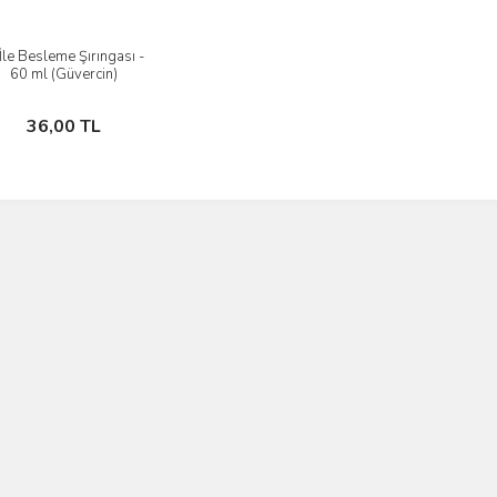
 İle Besleme Şırıngası -
İncele
60 ml (Güvercin)
Stokta Yok
36,00 TL