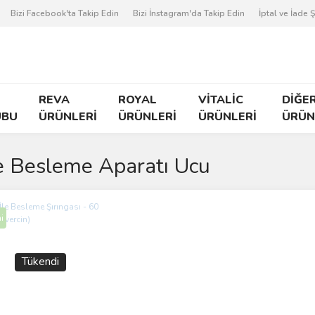
Bizi Facebook'ta Takip Edin
Bizi İnstagram'da Takip Edin
İptal ve İade Ş
REVA
ROYAL
VİTALİC
DİĞE
UBU
ÜRÜNLERİ
ÜRÜNLERİ
ÜRÜNLERİ
ÜRÜN
e Besleme Aparatı Ucu
i
Tükendi