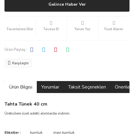
Gelince Haber Ver
Tavsiye Et
Yorum Yaz
Fiyat Alarmı
Ürün Paylaş :
Karşılaştır
Ürün Bilgisi
Yorumlar
Taksit Seçenekleri
Önerilerin
Tahta Tünek 40 cm
Üreticilere
özel adetli alımlarda indirim.
Bu ürünün fiyat bilgisi, resim, ürün açıklamalarında ve diğer
Etiketler :
kumluk
mavi kumluk