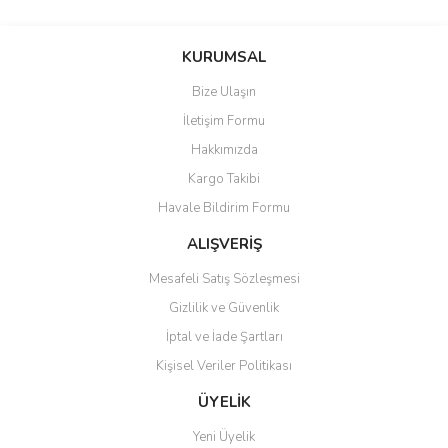
konularda yetersiz gördüğünüz noktaları öneri formunu kullanarak
Bu ürüne ilk yorumu siz yapın!
tarafımıza iletebilirsiniz.
Görüş ve önerileriniz için teşekkür ederiz.
KURUMSAL
Yorum Yaz
Bize Ulaşın
Ürün resmi kalitesiz, bozuk veya görüntülenemiyor.
İletişim Formu
Ürün açıklamasında eksik bilgiler bulunuyor.
Hakkımızda
Ürün bilgilerinde hatalar bulunuyor.
Kargo Takibi
Ürün fiyatı diğer sitelerden daha pahalı.
Havale Bildirim Formu
Bu ürüne benzer farklı alternatifler olmalı.
ALIŞVERİŞ
Mesafeli Satış Sözleşmesi
Gizlilik ve Güvenlik
İptal ve İade Şartları
Gönder
Kişisel Veriler Politikası
ÜYELİK
Yeni Üyelik