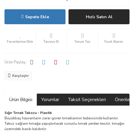
Sepete Ekle
Hızlı Satın Al
Tavsiye Et
Yorum Yaz
Fiyat Alarmı
Ürün Paylaş :
Karşılaştır
Ürün Bilgisi
Yorumlar
Taksit Seçenekleri
Önerilerin
Sığır Tırnak Takozu - Plastik
Büyükbaş hayvanların zarar gören tırnaklarının tedavisinde kullanılır.
Takoz sağlam tırnağa yapıştırılarak sorunlu tırnak yerden kesilir, tırnağın
üzerindeki baskı kaldırılır.