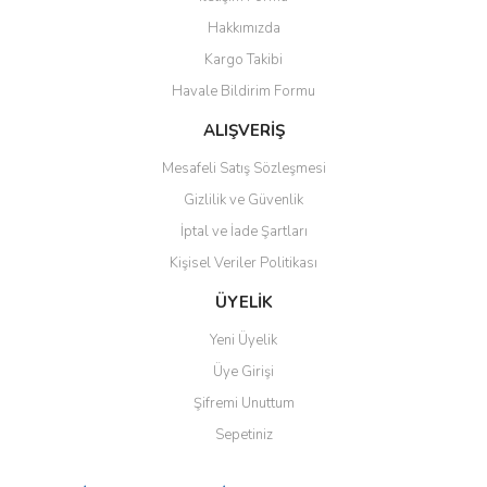
Ürün bilgilerinde hatalar bulunuyor.
Hakkımızda
Ürün fiyatı diğer sitelerden daha pahalı.
Kargo Takibi
Bu ürüne benzer farklı alternatifler olmalı.
Havale Bildirim Formu
ALIŞVERİŞ
Mesafeli Satış Sözleşmesi
Gizlilik ve Güvenlik
Gönder
İptal ve İade Şartları
Kişisel Veriler Politikası
ÜYELİK
Yeni Üyelik
Üye Girişi
Şifremi Unuttum
Sepetiniz