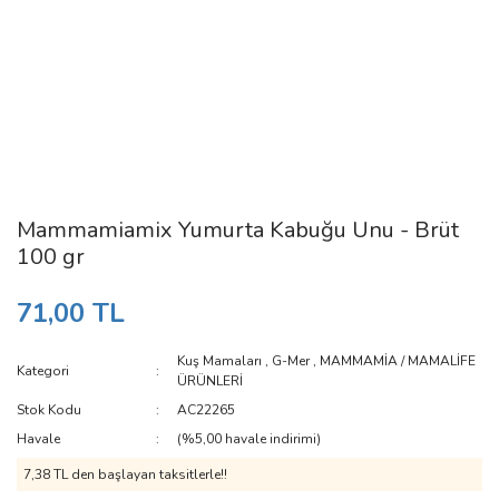
Mammamiamix Yumurta Kabuğu Unu - Brüt
100 gr
71,00 TL
Kuş Mamaları
,
G-Mer
,
MAMMAMİA / MAMALİFE
Kategori
ÜRÜNLERİ
Stok Kodu
AC22265
Havale
(%5,00 havale indirimi)
7,38 TL den başlayan taksitlerle!!