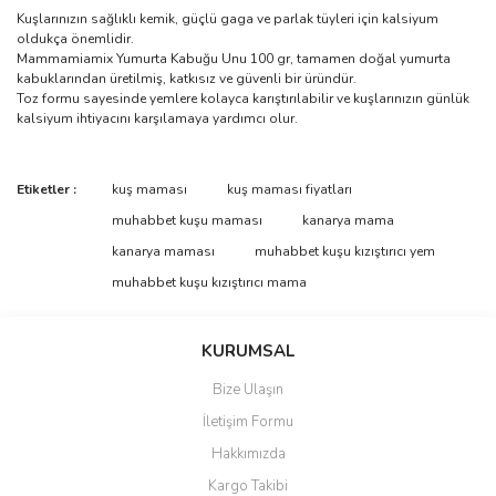
Kuşlarınızın sağlıklı kemik, güçlü gaga ve parlak tüyleri için kalsiyum
oldukça önemlidir.
Mammamiamix Yumurta Kabuğu Unu 100 gr, tamamen doğal yumurta
kabuklarından üretilmiş, katkısız ve güvenli bir üründür.
Toz formu sayesinde yemlere kolayca karıştırılabilir ve kuşlarınızın günlük
kalsiyum ihtiyacını karşılamaya yardımcı olur.
Bu ürünün fiyat bilgisi, resim, ürün açıklamalarında ve diğer
Etiketler :
kuş maması
kuş maması fiyatları
konularda yetersiz gördüğünüz noktaları öneri formunu kullanarak
Bu ürüne ilk yorumu siz yapın!
muhabbet kuşu maması
kanarya mama
tarafımıza iletebilirsiniz.
Görüş ve önerileriniz için teşekkür ederiz.
kanarya maması
muhabbet kuşu kızıştırıcı yem
muhabbet kuşu kızıştırıcı mama
Yorum Yaz
Ürün resmi kalitesiz, bozuk veya görüntülenemiyor.
Ürün açıklamasında eksik bilgiler bulunuyor.
KURUMSAL
Ürün bilgilerinde hatalar bulunuyor.
Bize Ulaşın
Ürün fiyatı diğer sitelerden daha pahalı.
İletişim Formu
Bu ürüne benzer farklı alternatifler olmalı.
Hakkımızda
Kargo Takibi