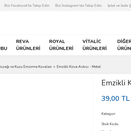
Bizi Facebook'ta Takip Edin
Bizi İnstagram'da Takip Edin
İptal ve İade Ş
REVA
ROYAL
VİTALİC
DİĞE
UBU
ÜRÜNLERİ
ÜRÜNLERİ
ÜRÜNLERİ
ÜRÜN
uzağı ve Kuzu Emzirme Kovaları
Emzikli Kova Askısı - Metal
Emzikli 
39,00 TL
Kategori
Stok Kodu