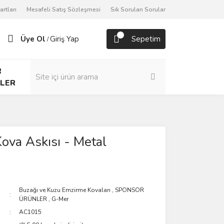
artları
Mesafeli Satış Sözleşmesi
Sık Sorulan Sorular
Üye Ol
Giriş Yap
Sepetim
/
R
LER
Kova Askısı - Metal
Buzağı ve Kuzu Emzirme Kovaları
,
SPONSOR
ÜRÜNLER
,
G-Mer
AC1015