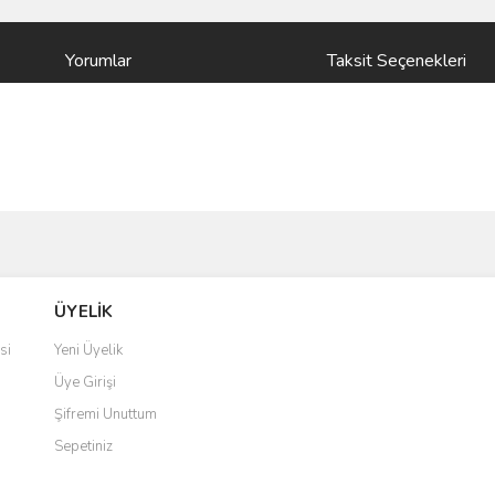
Yorumlar
Taksit Seçenekleri
ve diğer konularda yetersiz gördüğünüz noktaları öneri formunu kullanarak taraf
Bu ürüne ilk yorumu siz yapın!
ÜYELİK
r.
Yorum Yaz
si
Yeni Üyelik
Üye Girişi
Şifremi Unuttum
Sepetiniz