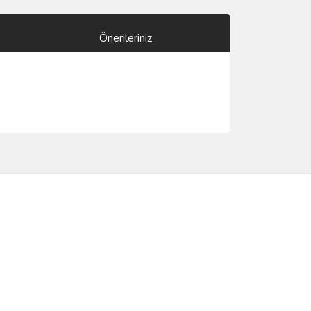
Önerileriniz
ımıza iletebilirsiniz.