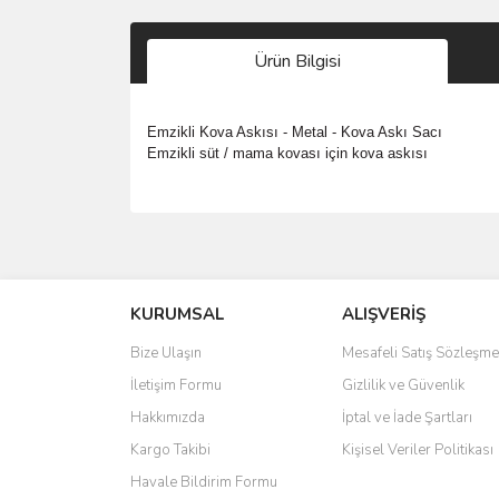
Ürün Bilgisi
Emzikli Kova Askısı - Metal - Kova Askı Sacı
Emzikli süt / mama kovası için kova askısı
Bu ürünün fiyat bilgisi, resim, ürün açıklamalarında 
Görüş ve önerileriniz için teşekkür ederiz.
KURUMSAL
ALIŞVERİŞ
Ürün resmi kalitesiz, bozuk veya görüntülenemiyo
Ürün açıklamasında eksik bilgiler bulunuyor.
Bize Ulaşın
Mesafeli Satış Sözleşme
Ürün bilgilerinde hatalar bulunuyor.
İletişim Formu
Gizlilik ve Güvenlik
Ürün fiyatı diğer sitelerden daha pahalı.
Hakkımızda
İptal ve İade Şartları
Bu ürüne benzer farklı alternatifler olmalı.
Kargo Takibi
Kişisel Veriler Politikası
Havale Bildirim Formu