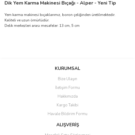
Dik Yem Karma Makinesi Bıçağı - Alper - Yeni Tip
Yem karma makinesi bıçaklarımız, boron çeliğinden üretilmektedir.
Kaliteli ve uzun ömürlüdür.
Delik merkezleri arası mesafeler: 13 cm, 5 cm
Bu ürünün fiyat bilgisi, resim, ürün açıklamalarında ve diğer
konularda yetersiz gördüğünüz noktaları öneri formunu kullanarak
Bu ürüne ilk yorumu siz yapın!
KURUMSAL
tarafımıza iletebilirsiniz.
Görüş ve önerileriniz için teşekkür ederiz.
Bize Ulaşın
Yorum Yaz
İletişim Formu
Ürün resmi kalitesiz, bozuk veya görüntülenemiyor.
Hakkımızda
Ürün açıklamasında eksik bilgiler bulunuyor.
Kargo Takibi
Ürün bilgilerinde hatalar bulunuyor.
Havale Bildirim Formu
Ürün fiyatı diğer sitelerden daha pahalı.
Bu ürüne benzer farklı alternatifler olmalı.
ALIŞVERİŞ