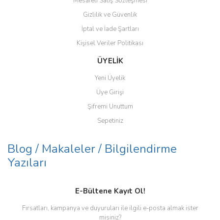
Mesafeli Satış Sözleşmesi
Gizlilik ve Güvenlik
İptal ve İade Şartları
Kişisel Veriler Politikası
Gönder
ÜYELİK
Yeni Üyelik
Üye Girişi
Şifremi Unuttum
Sepetiniz
Blog / Makaleler / Bilgilendirme
Yazıları
E-Bültene Kayıt Ol!
Fırsatları, kampanya ve duyuruları ile ilgili e-posta almak ister
misiniz?