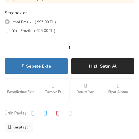
Seçenekler
İthal Emzik - ( 995,00 TL )
Yerli Emzik - ( 625,00 TL )
Sepete Ekle
Hızlı Satın Al
Tavsiye Et
Yorum Yaz
Fiyat Alarmı
Ürün Paylaş :
Karşılaştır