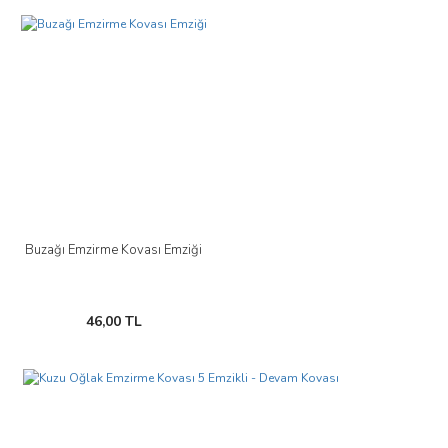
tarafımıza iletebilirsiniz.
Görüş ve önerileriniz için teşekkür ederiz.
Yorum Yaz
Ürün resmi kalitesiz, bozuk veya görüntülenemiyor.
Ürün açıklamasında eksik bilgiler bulunuyor.
Ürün bilgilerinde hatalar bulunuyor.
Ürün fiyatı diğer sitelerden daha pahalı.
Bu ürüne benzer farklı alternatifler olmalı.
Buzağı Emzirme Kovası Emziği
Gönder
46,00 TL