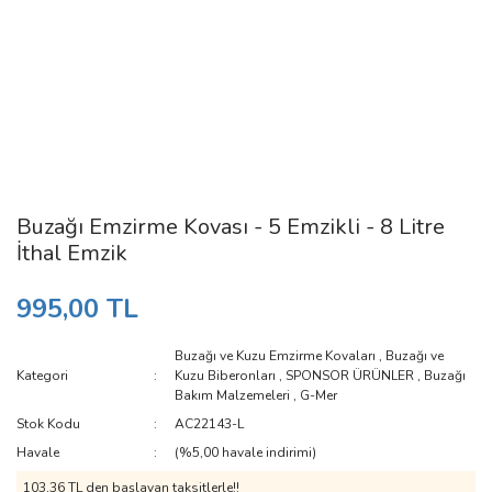
Buzağı Emzirme Kovası - 5 Emzikli - 8 Litre
İthal Emzik
995,00 TL
Buzağı ve Kuzu Emzirme Kovaları
,
Buzağı ve
Kategori
Kuzu Biberonları
,
SPONSOR ÜRÜNLER
,
Buzağı
Bakım Malzemeleri
,
G-Mer
Stok Kodu
AC22143-L
Havale
(%5,00 havale indirimi)
103,36 TL den başlayan taksitlerle!!