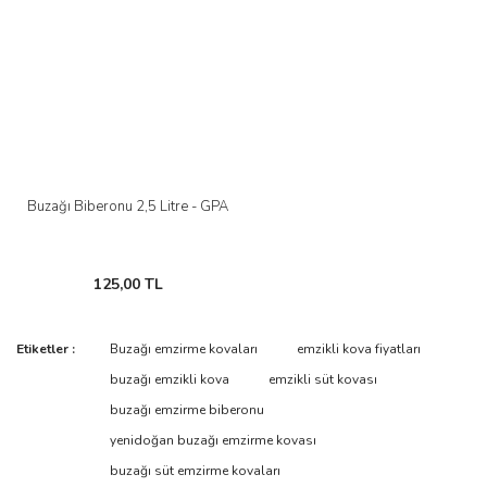
Buzağı Biberonu 2,5 Litre - GPA
125,00 TL
Etiketler :
Buzağı emzirme kovaları
emzikli kova fiyatları
buzağı emzikli kova
emzikli süt kovası
buzağı emzirme biberonu
yenidoğan buzağı emzirme kovası
buzağı süt emzirme kovaları