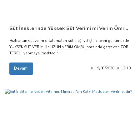
Süt İneklerinde Yüksek Süt Verimi mi Verim Ömrü mü?
Hızlı artan süt verim ortalamaları süt ineği yetiştiricilerini günümüzde
YÜKSEK SÜT VERİMİ ile UZUN VERİM ÖMRÜ arasında gerçekten ZOR
TERCİH yapmaya itmektedir.
Devamı
19/08/2020
12:10