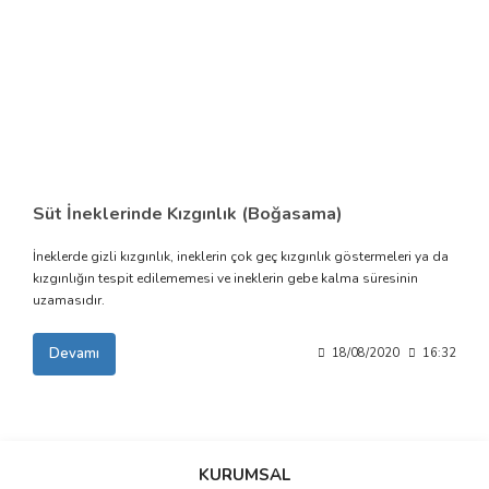
Süt İneklerinde Kızgınlık (Boğasama)
İneklerde gizli kızgınlık, ineklerin çok geç kızgınlık göstermeleri ya da
kızgınlığın tespit edilememesi ve ineklerin gebe kalma süresinin
uzamasıdır.
Devamı
18/08/2020
16:32
KURUMSAL