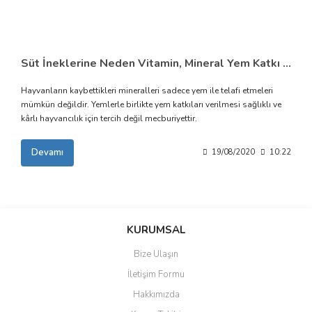
Süt İneklerine Neden Vitamin, Mineral Yem Katkı Maddeleri Verilmelidir?
Hayvanların kaybettikleri mineralleri sadece yem ile telafi etmeleri
mümkün değildir. Yemlerle birlikte yem katkıları verilmesi sağlıklı ve
kârlı hayvancılık için tercih değil mecburiyettir.
Devamı
19/08/2020
10:22
KURUMSAL
Bize Ulaşın
İletişim Formu
Hakkımızda