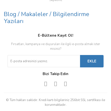
Sığır Kaldıracı
Blog / Makaleler / Bilgilendirme
Traktör Hava Kompresörleri
Yazıları
Tulumlar
E-Bültene Kayıt Ol!
Yem Karma Bıçakları
Fırsatları, kampanya ve duyuruları ile ilgili e-posta almak ister
misiniz?
EKLE
Bizi Takip Edin
© Tüm hakları saklıdır. Kredi kartı bilgileriniz 256bit SSL sertifikası ile
korunmaktadır.