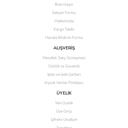
Bize Ulaşın
Hayvan Medikal Ürünleri
İletişim Formu
Hakkımızda
Hayvan Meme Sağlığı
Kargo Takibi
Hayvan Sulukları
Havale Bildirim Formu
Koyun Kırkım Makineleri
ALIŞVERİŞ
Hayvan Tırnak Sağlığı
Mesafeli Satış Sözleşmesi
Gizlilik ve Güvenlik
Hayvan Zapt Ürünleri
İptal ve İade Şartları
Hayvan Kovucular
Kişisel Veriler Politikası
Hayvan Mezurası
ÜYELİK
Kaşağılar - Sığır Kaşıma Fırçaları
Yeni Üyelik
Üye Girişi
Mama Hazırlama
Şifremi Unuttum
Önlükler
Sepetiniz